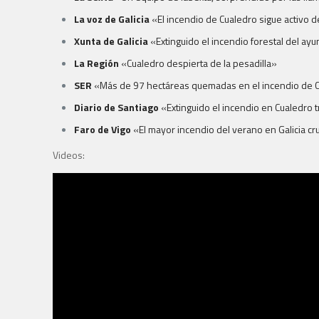
La voz de Galicia
«El incendio de Cualedro sigue activo d
Xunta de Galicia
«Extinguido el incendio forestal del ay
La Región
«Cualedro despierta de la pesadilla»
SER
«Más de 97 hectáreas quemadas en el incendio de 
Diario de Santiago
«Extinguido el incendio en Cualedro 
Faro de Vigo
«El mayor incendio del verano en Galicia cr
Videos:
Octava intervención para
#Brif
Laza de la
campaña.
Actuamos en incendio
en zona de San Millán,
Cualedro un equipo formado por 16 bomberos
forestales
y 2 helicópteros
.
Así se encuentra a nuestra llegada.
pic.twitter.com/5h4nanYVqm