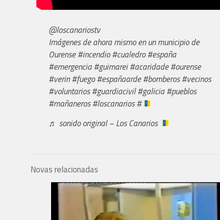
@loscanariostv
Imágenes de ahora mismo en un municipio de
Ourense
#incendio
#cualedro
#españa
#emergencia
#guimarei
#acaridade
#ourense
#verin
#fuego
#españaarde
#bomberos
#vecinos
#voluntarios
#guardiacivil
#galicia
#pueblos
#mañaneros
#loscanarios
#
♬ sonido original – Los Canarios
Novas relacionadas