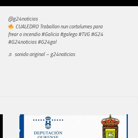
@g24noticias
CUALEDRO Traballan nun cortalumes para
frear o incendio
#Galicia
#galego
#TVG
#G24
#G24noticias
#G24gal
♬ sonido original – g24noticias