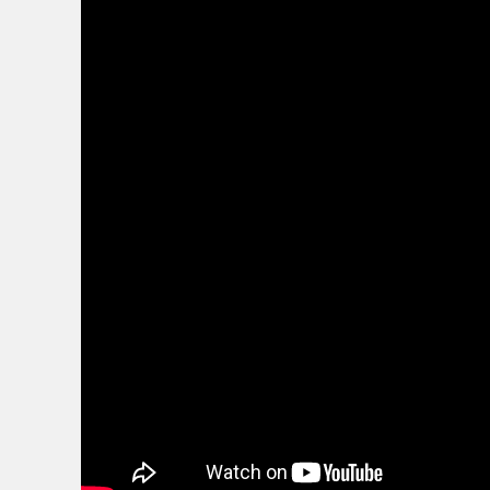
— Diario de un Bombero (@BrifLaza)
July 23,
2025