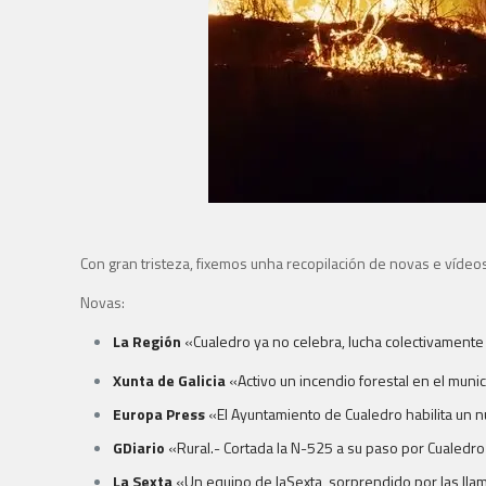
Con gran tristeza, fixemos unha recopilación de novas e víd
Novas:
La Región
«Cualedro ya no celebra, lucha colectivamente
Xunta de Galicia
«Activo un incendio forestal en el muni
Europa Press
«El Ayuntamiento de Cualedro habilita un 
GDiario
«Rural.- Cortada la N-525 a su paso por Cualedro
La Sexta
«Un equipo de laSexta, sorprendido por las lla