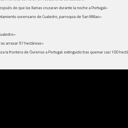
espués de que las llamas cruzaran durante la noche a Portugal»
untamiento ourensano de Cualedro, parroquia de San Millao»
Cualedro»
tras arrasar 97 hectáreas»
uza la frontera de Ourense a Portugal: extinguido tras quemar casi 100 hec
@a3noticias
Complicada situación en un restaurante en
Cualedro (Ourensee) al aproximarse las llamas
En ese momento se encontraban varios
conductores parados y el restaurante ha sido
desalojado
El 112 Galicia ha lanzado un
aviso en Ourense de que habrá un